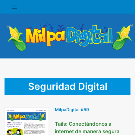
Saltar
al
contenido
Seguridad Digital
MilpaDigital #59
Tails: Conectándonos a
internet de manera segura