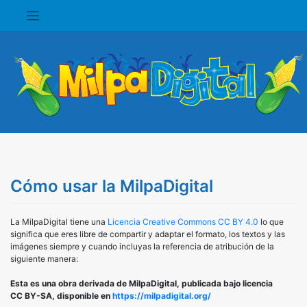
Saltar
al
contenido
Cómo usar la MilpaDigital
La MilpaDigital tiene una
Licencia Creative Commons CC BY 4.0
lo que
significa que eres libre de compartir y adaptar el formato, los textos y las
imágenes siempre y cuando incluyas la referencia de atribución de la
siguiente manera:
Esta es una obra derivada de MilpaDigital, publicada bajo licencia
CC BY-SA, disponible en
https://milpadigital.org/