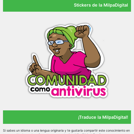
Stickers de la MilpaDigital
¡Traduce la MilpaDigital!
Si sabes un idioma o una lengua originaria y te gustaría compartir este conocimiento en