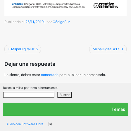
Publicada el
26/11/2019
|
por
CódigoSur
Navegación
MilpaDigital #15
MilpaDigital #17
de
Dejar una respuesta
entradas
Lo siento, debes estar
conectado
para publicar un comentario.
Busca la milpa por tema o herramienta
Buscar
Temas
Audio con Software Libre
(6)